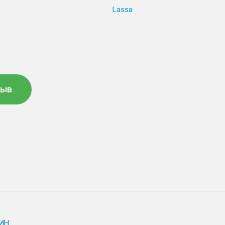
Lassa
зыв
ИН