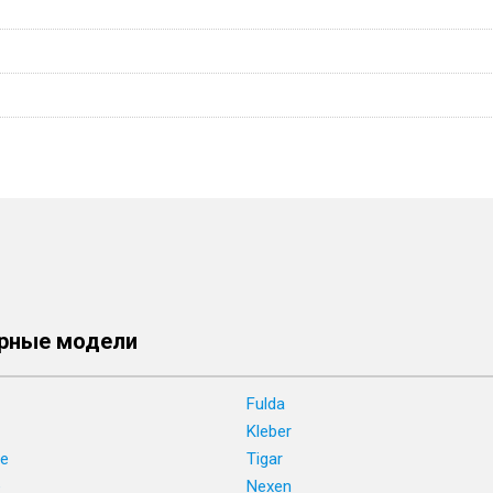
рные модели
Fulda
Kleber
ne
Tigar
e
Nexen