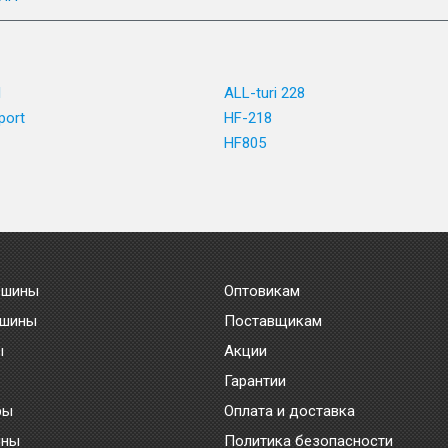
1
ALL-turi 228
port
HF-218
HF805
 шины
Оптовикам
 шины
Поставщикам
ы
Акции
Гарантии
ры
Оплата и доставка
ины
Политика безопасности