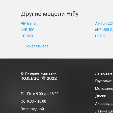
Другие модели Hifly
All-Transit
All-Turi 22
eHF-501
eHF-508 S
HF-820
HF201
Показать все
© Интернет-магазин
Легковые
"KOLESO" © 2022
Грузовые
Мотошин
Пн-Пт:
с 9.00 до 18.00
Диски
Сб:
9.00 - 16.00
Аксессуа
Bc:
выходной
Летние ш