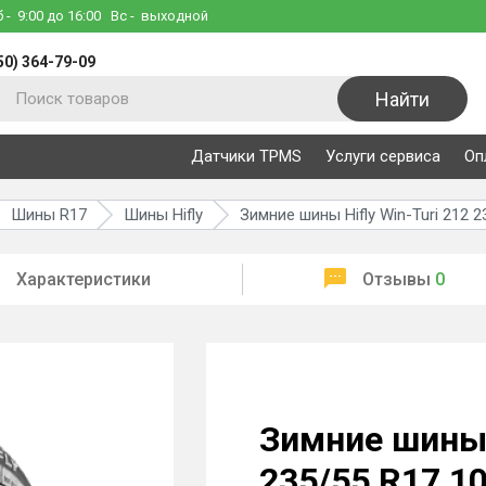
б
- 9:00 до 16:00
Вс
- выходной
50) 364-79-09
Найти
Датчики TPMS
Услуги сервиса
Оп
Шины R17
Шины Hifly
Зимние шины Hifly Win-Turi 212 
Характеристики
Отзывы
0
Зимние шины 
235/55 R17 1