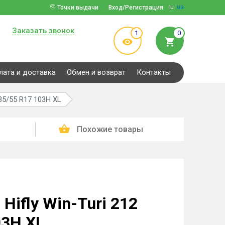
ru
ua
Точки выдачи
Вход/Регистрация
Заказать звонок
1
0
лата и доставка
Обмен и возврат
Контакты
235/55 R17 103H XL
Похожие товары
Hifly Win-Turi 212
03H XL