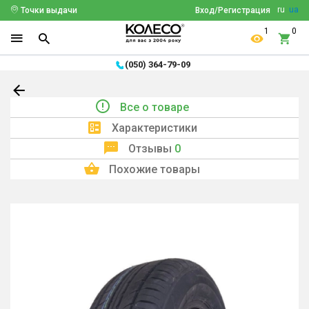
ru
ua
Точки выдачи
Вход/Регистрация
1
0
(050) 364-79-09
Все о товаре
Характеристики
Отзывы
0
Похожие товары