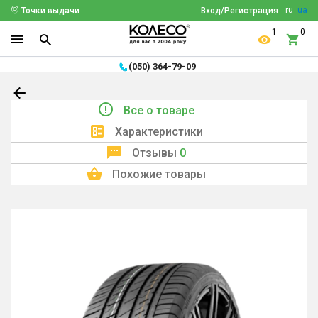
ru
ua
Точки выдачи
Вход/Регистрация
1
0
(050) 364-79-09
Все о товаре
Характеристики
Отзывы
0
Похожие товары