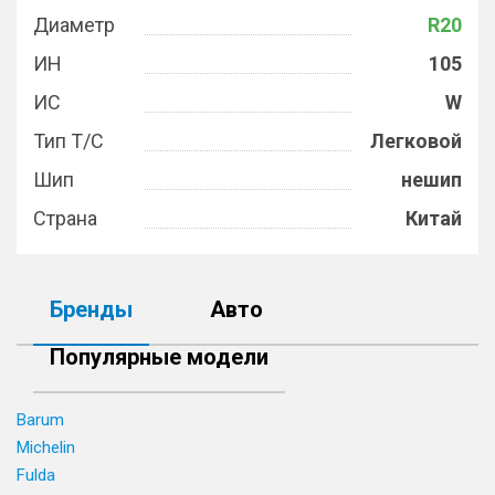
Диаметр
R20
ИН
105
ИС
W
Тип Т/С
Легковой
Шип
нешип
Страна
Китай
Бренды
Авто
Популярные модели
Barum
Michelin
Fulda