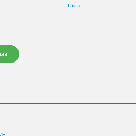
Lassa
зыв
ИН