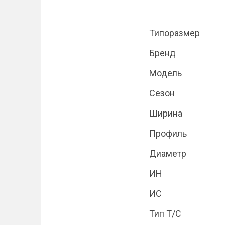
Типоразмер
Бренд
Модель
Сезон
Ширина
Профиль
Диаметр
ИН
ИС
Тип Т/С