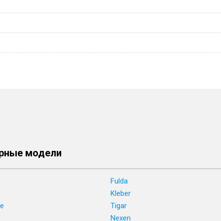
рные модели
Fulda
Kleber
ne
Tigar
e
Nexen