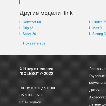
Другие модели Ilink
L-Comfort 68
L-Finder 7
L-Grip 66
L-Max 9
L-Sport 26
L-Strong 3
Показать все
© Интернет-магазин
Легковые
"KOLESO" © 2022
Грузовые
Мотошин
Пн-Пт:
с 9.00 до 18.00
Диски
Сб:
9.00 - 16.00
Аксессуа
Bc:
выходной
Летние ш