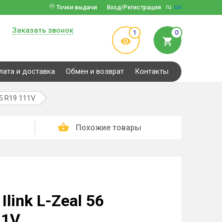
ru
ua
Точки выдачи
Вход/Регистрация
Заказать звонок
1
0
лата и доставка
Обмен и возврат
Контакты
55 R19 111V
Похожие товары
link L-Zeal 56
11V