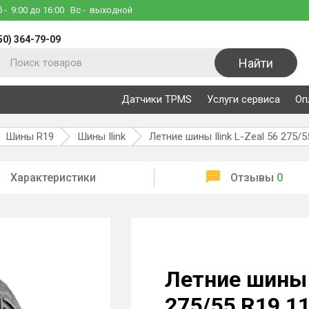
б
- 9:00 до 16:00
Вс
- выходной
50) 364-79-09
Найти
Датчики TPMS
Услуги сервиса
Оп
Шины R19
Шины Ilink
Летние шины Ilink L-Zeal 56 275/
Характеристики
Отзывы
0
Летние шины I
275/55 R19 1