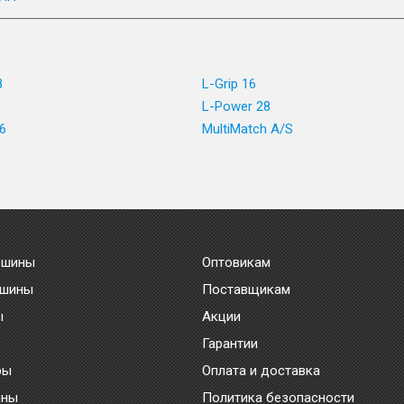
8
L-Grip 16
L-Power 28
6
MultiMatch A/S
 шины
Оптовикам
 шины
Поставщикам
ы
Акции
Гарантии
ры
Оплата и доставка
ины
Политика безопасности