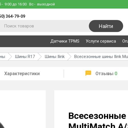
б
- 9:00 до 16:00
Вс
- выходной
50) 364-79-09
Найти
Датчики TPMS
Услуги сервиса
Оп
ины
Шины R17
Шины Ilink
Всесезонные шины Ilink Mu
Характеристики
Отзывы
0
Всесезонные 
MultiMatch A/