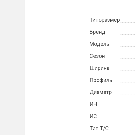
Типоразмер
Бренд
Модель
Сезон
Ширина
Профиль
Диаметр
ИН
ИС
Тип Т/С