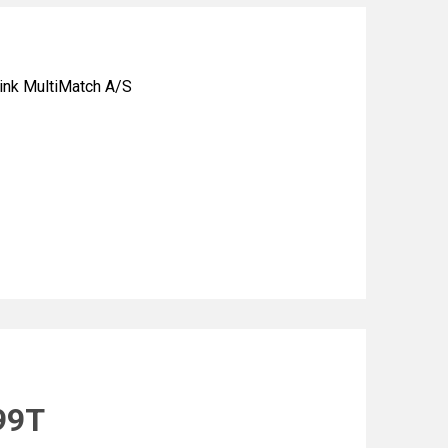
nk MultiMatch A/S
99T