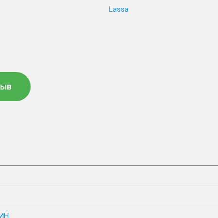
Lassa
зыв
ИН