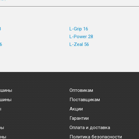
8
L-Grip 16
L-Power 28
6
L-Zeal 56
 шины
Оптовикам
 шины
Поставщикам
ы
Акции
Гарантии
ры
Оплата и доставка
ины
Политика безопасности