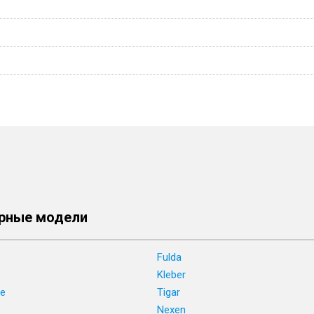
рные модели
Fulda
Kleber
ne
Tigar
e
Nexen