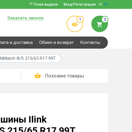
ru
ua
Точки выдачи
Вход/Регистрация
Заказать звонок
1
0
лата и доставка
Обмен и возврат
Контакты
ltiMatch A/S 215/65 R17 99T
Похожие товары
шины Ilink
S 215/65 R17 99T