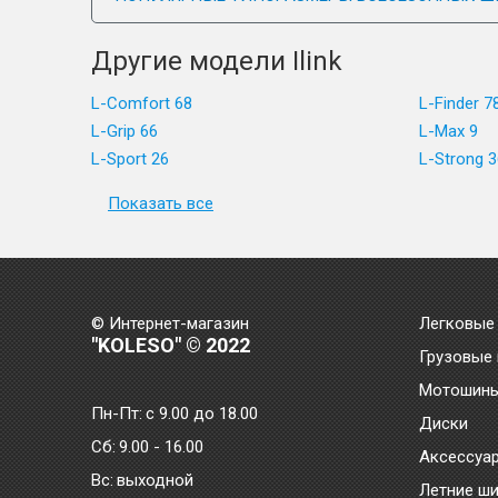
Другие модели Ilink
L-Comfort 68
L-Finder 7
L-Grip 66
L-Max 9
L-Sport 26
L-Strong 3
Показать все
© Интернет-магазин
Легковые
"KOLESO" © 2022
Грузовые
Мотошин
Пн-Пт:
с 9.00 до 18.00
Диски
Сб:
9.00 - 16.00
Аксессуа
Bc:
выходной
Летние ш