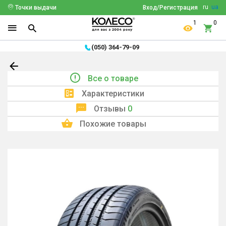
ru
ua
Точки выдачи
Вход/Регистрация
1
0
(050) 364-79-09
Все о товаре
Характеристики
Отзывы
0
Похожие товары