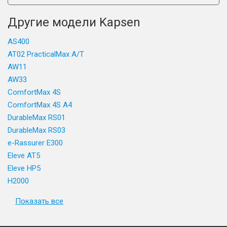
Другие модели Kapsen
AS400
AT02 PracticalMax A/T
AW11
AW33
ComfortMax 4S
ComfortMax 4S A4
DurableMax RS01
DurableMax RS03
e-Rassurer E300
Eleve AT5
Eleve HP5
H2000
Показать все