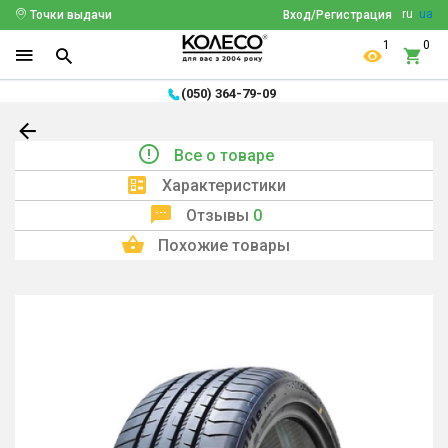
ru
ua
Точки выдачи
Вход/Регистрация
1
0
(050) 364-79-09
Все о товаре
Характеристики
Отзывы
0
Похожие товары