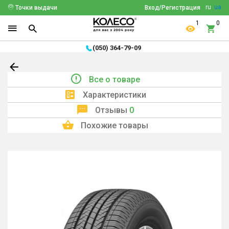
ru
ua
Точки выдачи
Вход/Регистрация
1
0
(050) 364-79-09
Все о товаре
Характеристики
Отзывы
0
Похожие товары