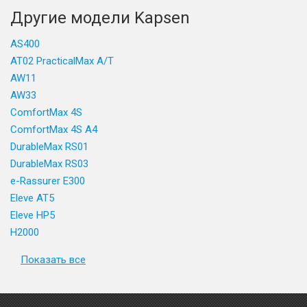
Другие модели Kapsen
AS400
AT02 PracticalMax A/T
AW11
AW33
ComfortMax 4S
ComfortMax 4S A4
DurableMax RS01
DurableMax RS03
e-Rassurer E300
Eleve AT5
Eleve HP5
H2000
Показать все