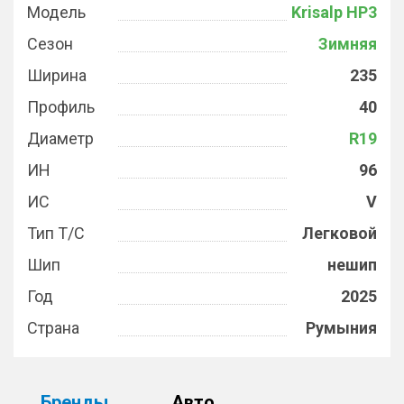
Модель
Krisalp HP3
Сезон
Зимняя
Ширина
235
Профиль
40
Диаметр
R19
ИН
96
ИС
V
Тип Т/С
Легковой
Шип
нешип
Год
2025
Страна
Румыния
Бренды
Авто