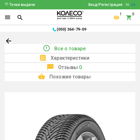
ru
ua
Точки выдачи
Вход/Регистрация
1
0
(050) 364-79-09
Все о товаре
Характеристики
Отзывы
0
Похожие товары