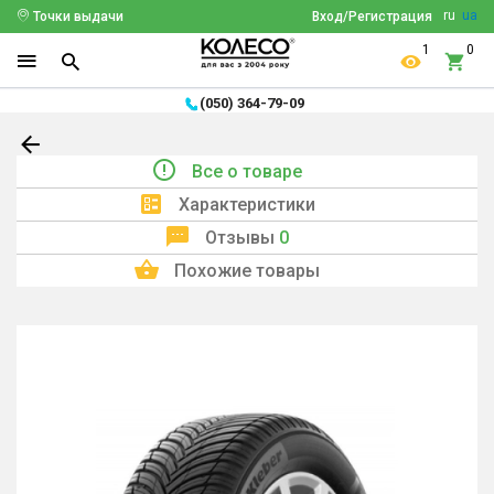
ru
ua
Точки выдачи
Вход/Регистрация
1
0
(050) 364-79-09
Все о товаре
Характеристики
Отзывы
0
Похожие товары