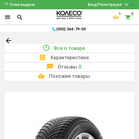
ru
ua
Точки выдачи
Вход/Регистрация
1
0
(050) 364-79-09
Все о товаре
Характеристики
Отзывы
0
Похожие товары