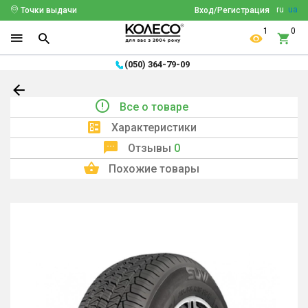
ru
ua
Точки выдачи
Вход/Регистрация
1
0
(050) 364-79-09
Все о товаре
Характеристики
Отзывы
0
Похожие товары