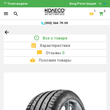
ru
ua
Точки выдачи
Вход/Регистрация
1
0
(050) 364-79-09
Все о товаре
Характеристики
Отзывы
0
Похожие товары