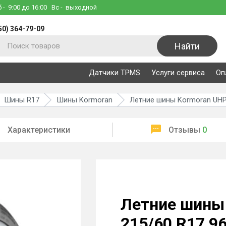
б
- 9:00 до 16:00
Вс
- выходной
50) 364-79-09
Найти
Датчики TPMS
Услуги сервиса
Оп
Шины R17
Шины Kormoran
Летние шины Kormoran UHP
Характеристики
Отзывы
0
Летние шины
215/60 R17 9