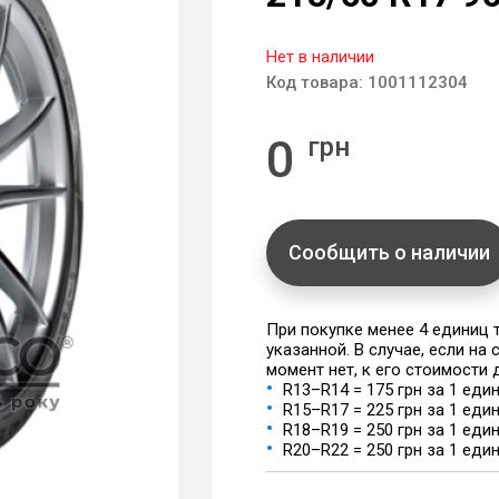
Нет в наличии
Код товара:
1001112304
0
грн
Сообщить о наличии
При покупке менее 4 единиц
указанной. В случае, если на
момент нет, к его стоимости
R13–R14 = 175 грн за 1 еди
R15–R17 = 225 грн за 1 еди
R18–R19 = 250 грн за 1 еди
R20–R22 = 250 грн за 1 еди