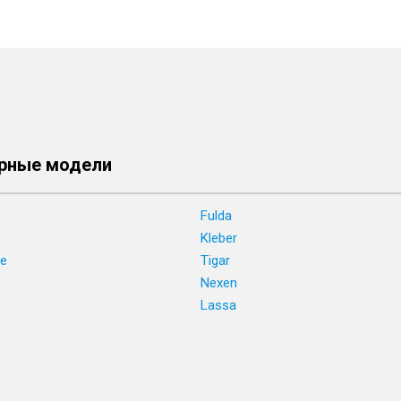
рные модели
Fulda
Kleber
ne
Tigar
e
Nexen
Lassa