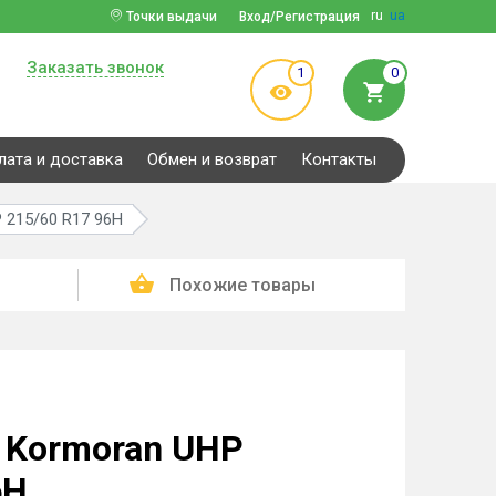
ru
ua
Точки выдачи
Вход/Регистрация
Заказать звонок
1
0
лата и доставка
Обмен и возврат
Контакты
 215/60 R17 96H
Похожие товары
 Kormoran UHP
6H