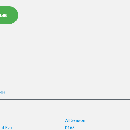
зыв
ИН
All Season
ed Evo
D168