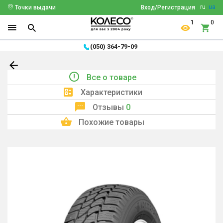
ru
ua
Точки выдачи
Вход/Регистрация
1
0
(050) 364-79-09
Все о товаре
Характеристики
Отзывы
0
Похожие товары