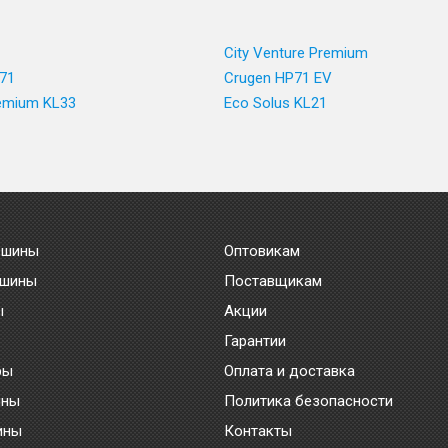
City Venture Premium
71
Crugen HP71 EV
emium KL33
Eco Solus KL21
 шины
Оптовикам
 шины
Поставщикам
ы
Акции
Гарантии
ры
Оплата и доставка
ины
Политика безопасности
ины
Контакты