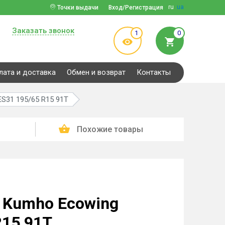
ru
ua
Точки выдачи
Вход/Регистрация
Заказать звонок
1
0
лата и доставка
Обмен и возврат
Контакты
S31 195/65 R15 91T
Похожие товары
 Kumho Ecowing
R15 91T