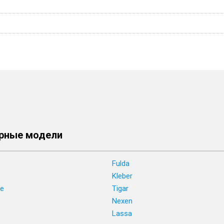
рные модели
Fulda
Kleber
ne
Tigar
e
Nexen
Lassa