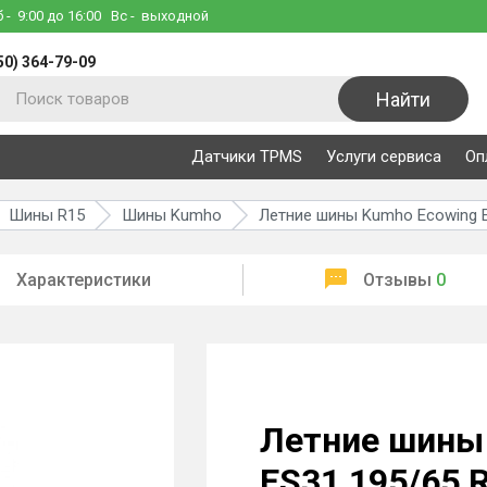
б
- 9:00 до 16:00
Вс
- выходной
50) 364-79-09
Найти
Датчики TPMS
Услуги сервиса
Оп
Шины R15
Шины Kumho
Летние шины Kumho Ecowing E
Характеристики
Отзывы
0
Летние шины
ES31 195/65 