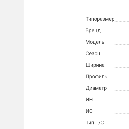
Типоразмер
Бренд
Модель
Сезон
Ширина
Профиль
Диаметр
ИН
ИС
Тип Т/С