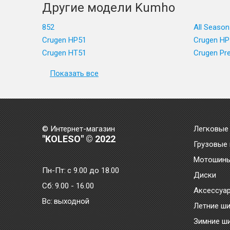
Другие модели Kumho
852
All Season
Crugen HP51
Crugen HP
Crugen HT51
Crugen Pr
Показать все
© Интернет-магазин
Легковые
"KOLESO" © 2022
Грузовые
Мотошин
Пн-Пт:
с 9.00 до 18.00
Диски
Сб:
9.00 - 16.00
Аксессуа
Bc:
выходной
Летние ш
Зимние ш