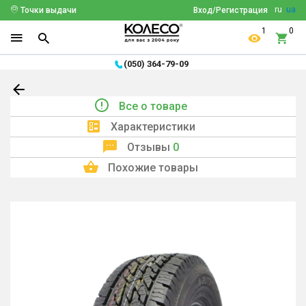
ru
ua
Точки выдачи
Вход/Регистрация
1
0
(050) 364-79-09
Все о товаре
Характеристики
Отзывы
0
Похожие товары