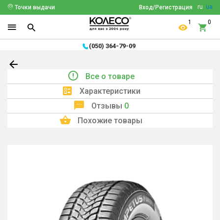
ru
ua
Точки выдачи
Вход/Регистрация
1
0
(050) 364-79-09
Все о товаре
Характеристики
Отзывы
0
Похожие товары