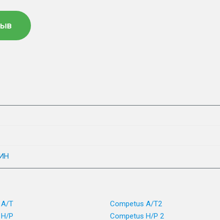
зыв
ИН
 A/T
Competus A/T2
 H/P
Competus H/P 2