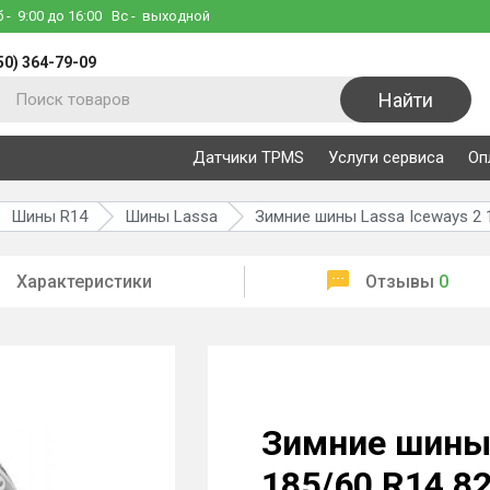
б
- 9:00 до 16:00
Вс
- выходной
50) 364-79-09
Найти
Датчики TPMS
Услуги сервиса
Оп
Шины R14
Шины Lassa
Зимние шины Lassa Iceways 2 
Характеристики
Отзывы
0
Зимние шины 
185/60 R14 8