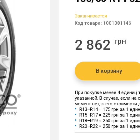
Заканчивается
Код товара:
1001081146
2 862
грн
В корзину
При покупке менее 4 единиц
указанной. В случае, если на
момент нет, к его стоимости
R13–R14 = 175 грн за 1 еди
R15–R17 = 225 грн за 1 еди
R18–R19 = 250 грн за 1 еди
R20–R22 = 250 грн за 1 еди