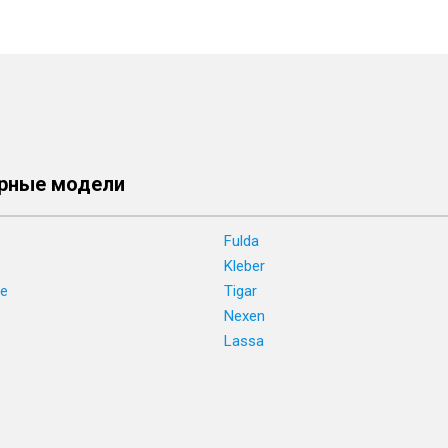
рные модели
Fulda
Kleber
ne
Tigar
e
Nexen
Lassa