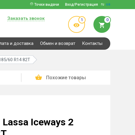
ru
ua
Точки выдачи
Вход/Регистрация
Заказать звонок
1
0
лата и доставка
Обмен и возврат
Контакты
185/60 R14 82T
Похожие товары
Lassa Iceways 2
2T