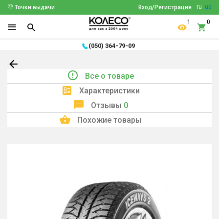
ru
ua
Точки выдачи
Вход/Регистрация
1
0
(050) 364-79-09
Все о товаре
Характеристики
Отзывы
0
Похожие товары