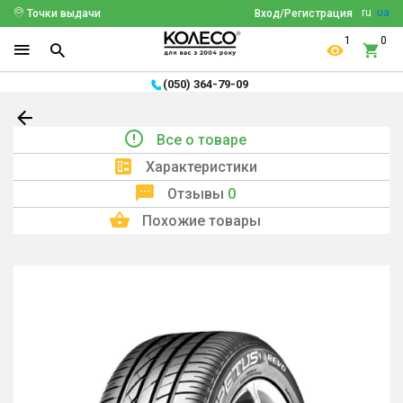
ru
ua
Точки выдачи
Вход/Регистрация
1
0
(050) 364-79-09
Все о товаре
Характеристики
Отзывы
0
Похожие товары