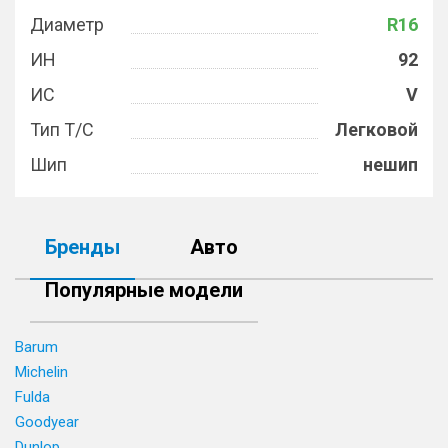
Диаметр
R16
ИН
92
ИС
V
Тип Т/С
Легковой
Шип
нешип
Бренды
Авто
Популярные модели
Barum
Michelin
Fulda
Goodyear
Dunlop