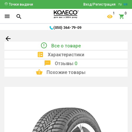
ru
ua
Точки выдачи
Вход/Регистрация
1
0
(050) 364-79-09
Все о товаре
Характеристики
Отзывы
0
Похожие товары