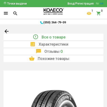
ru
ua
Точки выдачи
Вход/Регистрация
1
0
(050) 364-79-09
Все о товаре
Характеристики
Отзывы
0
Похожие товары