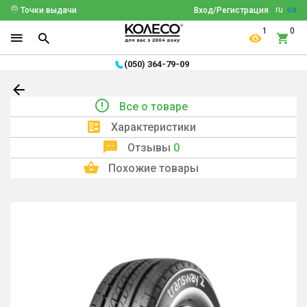
ru
ua
Точки выдачи
Вход/Регистрация
1
0
(050) 364-79-09
Все о товаре
Характеристики
Отзывы
0
Похожие товары