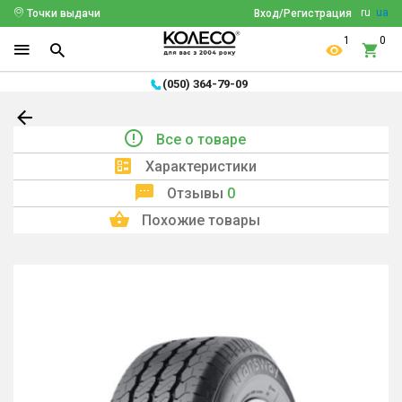
ru
ua
Точки выдачи
Вход/Регистрация
1
0
(050) 364-79-09
Все о товаре
Характеристики
Отзывы
0
Похожие товары