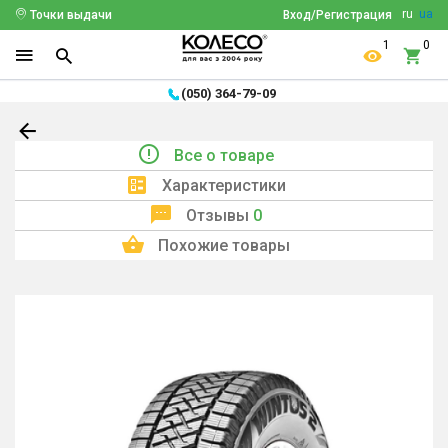
ru
ua
Точки выдачи
Вход/Регистрация
1
0
(050) 364-79-09
Все о товаре
Характеристики
Отзывы
0
Похожие товары