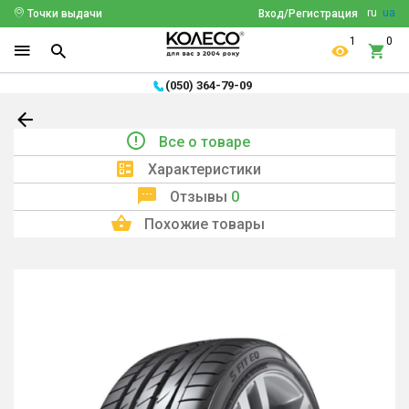
ru
ua
Точки выдачи
Вход/Регистрация
1
0
(050) 364-79-09
Все о товаре
Характеристики
Отзывы
0
Похожие товары