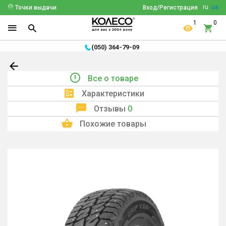
ru
ua
Точки выдачи
Вход/Регистрация
1
0
(050) 364-79-09
Все о товаре
Характеристики
Отзывы
0
Похожие товары