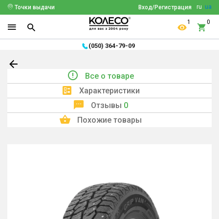
ru
ua
Точки выдачи
Вход/Регистрация
1
0
(050) 364-79-09
Все о товаре
Характеристики
Отзывы
0
Похожие товары