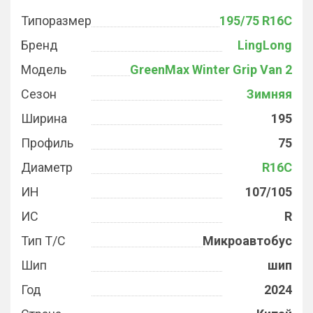
Типоразмер
195/75 R16C
Бренд
LingLong
Модель
GreenMax Winter Grip Van 2
Сезон
Зимняя
Ширина
195
Профиль
75
Диаметр
R16C
ИН
107/105
ИС
R
Тип Т/С
Микроавтобус
Шип
шип
Год
2024