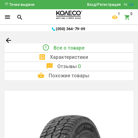
ru
ua
Точки выдачи
Вход/Регистрация
1
0
(050) 364-79-09
Все о товаре
Характеристики
Отзывы
0
Похожие товары