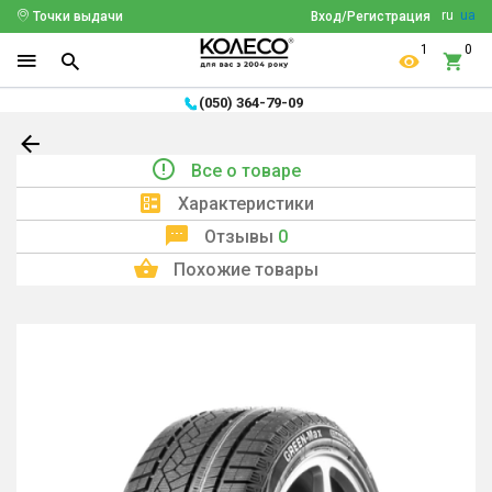
ru
ua
Точки выдачи
Вход/Регистрация
1
0
(050) 364-79-09
Все о товаре
Характеристики
Отзывы
0
Похожие товары