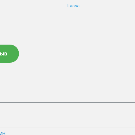
Lassa
зыв
ИН