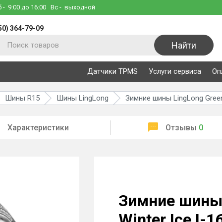
б
- 9:00 до 16:00
Вс
- выходной
50) 364-79-09
Найти
Датчики TPMS
Услуги сервиса
Оп
Шины R15
Шины LingLong
Зимние шины LingLong Green
Характеристики
Отзывы
0
Зимние шины 
Winter Ice I-