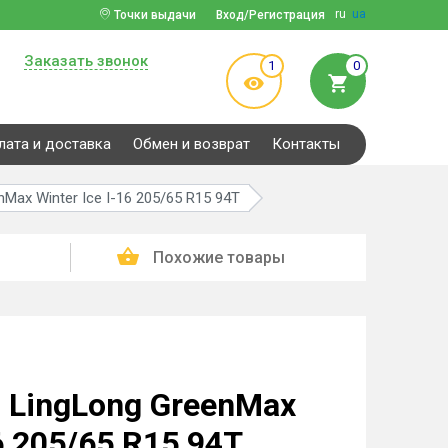
ru
ua
Точки выдачи
Вход/Регистрация
Заказать звонок
1
0
лата и доставка
Обмен и возврат
Контакты
Max Winter Ice I-16 205/65 R15 94T
Похожие товары
LingLong GreenMax
16 205/65 R15 94T