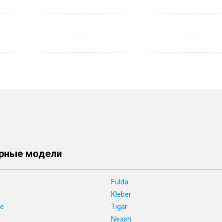
рные модели
Fulda
Kleber
ne
Tigar
e
Nexen