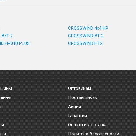
d
CROSSWIND 4x4 HP
 A/T 2
CROSSWIND AT-2
D HP010 PLUS
CROSSWIND HT2
 шины
Оптовикам
 шины
Поставщикам
ы
Акции
Гарантии
ры
Оплата и доставка
ины
Политика безопасности