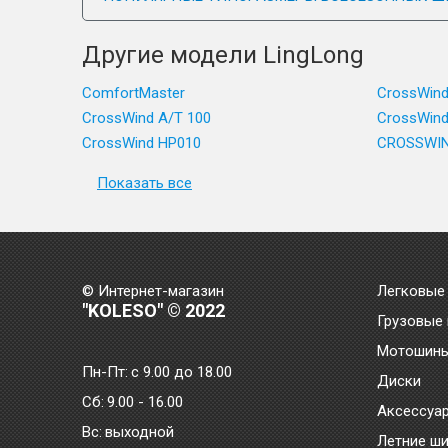
Другие модели LingLong
ComfortMaster
CrossWin
CrossWind A/T 100
CrossWind
CrossWind HP010
CROSSWIN
Показать все
© Интернет-магазин
Легковые
"KOLESO" © 2022
Грузовые
Мотошин
Пн-Пт:
с 9.00 до 18.00
Диски
Сб:
9.00 - 16.00
Аксессуа
Bc:
выходной
Летние ш