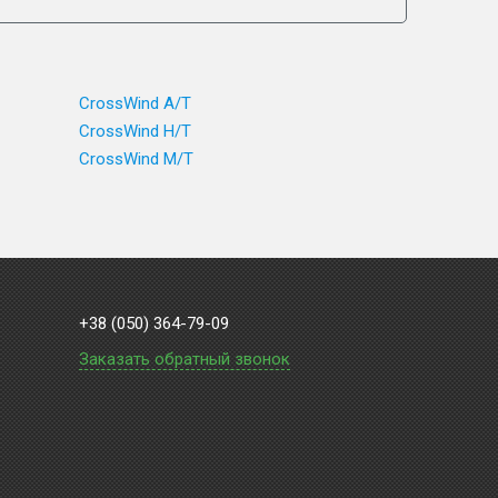
CrossWind A/T
CrossWind H/T
CrossWind M/T
+38 (050) 364-79-09
Заказать обратный звонок