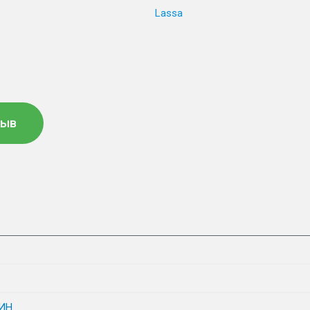
Lassa
зыв
ИН