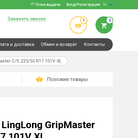
ru
ua
Точки выдачи
Вход/Регистрация
Заказать звонок
1
0
лата и доставка
Обмен и возврат
Контакты
aster C/S 225/55 R17 101V XL
Похожие товары
LingLong GripMaster
17 101V XL