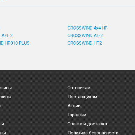
d
CROSSWIND 4x4 HP
 A/T 2
CROSSWIND AT-2
D HP010 PLUS
CROSSWIND HT2
 шины
Оптовикам
 шины
Поставщикам
ы
Акции
Гарантии
ры
Оплата и доставка
ины
Политика безопасности