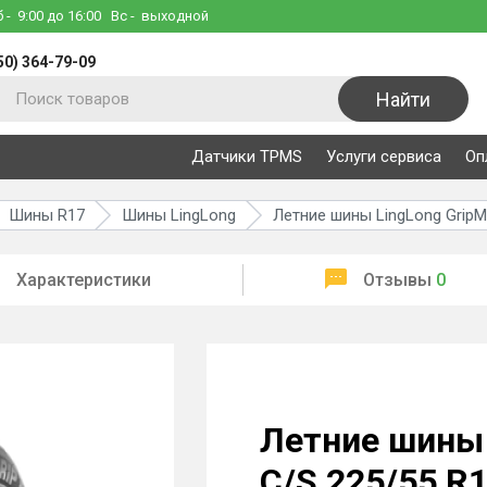
б
- 9:00 до 16:00
Вс
- выходной
50) 364-79-09
Найти
Датчики TPMS
Услуги сервиса
Оп
Шины R17
Шины LingLong
Летние шины LingLong GripM
Характеристики
Отзывы
0
Летние шины 
C/S 225/55 R