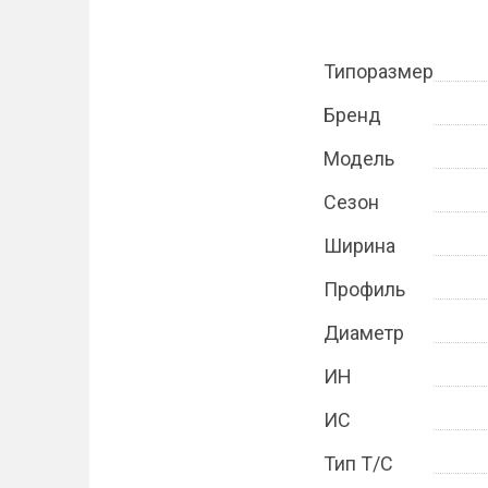
Типоразмер
Бренд
Модель
Сезон
Ширина
Профиль
Диаметр
ИН
ИС
Тип Т/С