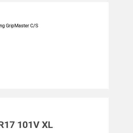
g GripMaster C/S
 R17 101V XL