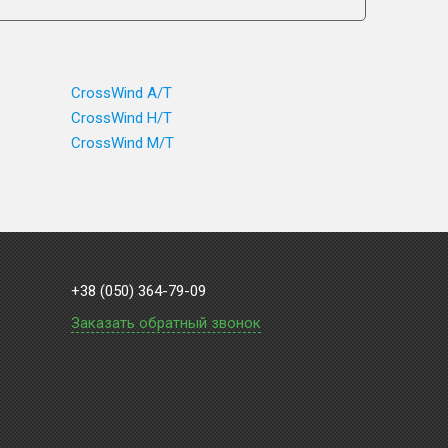
CrossWind A/T
CrossWind H/T
CrossWind M/T
+38 (050) 364-79-09
Заказать обратный звонок