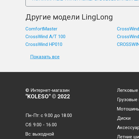
Другие модели LingLong
ComfortMaster
CrossWin
CrossWind A/T 100
CrossWind
CrossWind HP010
CROSSWIN
Показать все
© Интернет-магазин
Легковые
"KOLESO" © 2022
Грузовые
Мотошин
Пн-Пт:
с 9.00 до 18.00
Диски
Сб:
9.00 - 16.00
Аксессуа
Bc:
выходной
Летние ш