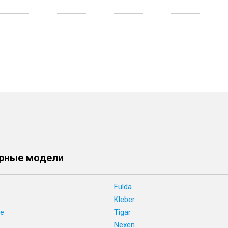
рные модели
Fulda
Kleber
ne
Tigar
e
Nexen