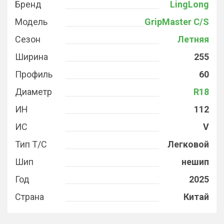
Бренд
LingLong
Модель
GripMaster C/S
Сезон
Летняя
Ширина
255
Профиль
60
Диаметр
R18
ИН
112
ИС
V
Тип Т/С
Легковой
Шип
нешип
Год
2025
Страна
Китай