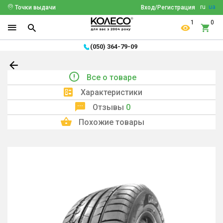
ru
ua
Точки выдачи
Вход/Регистрация
1
0
(050) 364-79-09
Все о товаре
Характеристики
Отзывы
0
Похожие товары