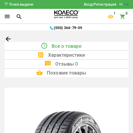
ru
ua
Точки выдачи
Вход/Регистрация
1
0
(050) 364-79-09
Все о товаре
Характеристики
Отзывы
0
Похожие товары