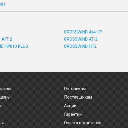
ИН
d
CROSSWIND 4x4 HP
 A/T 2
CROSSWIND AT-2
D HP010 PLUS
CROSSWIND HT2
 шины
Оптовикам
 шины
Поставщикам
ы
Акции
Гарантии
ры
Оплата и доставка