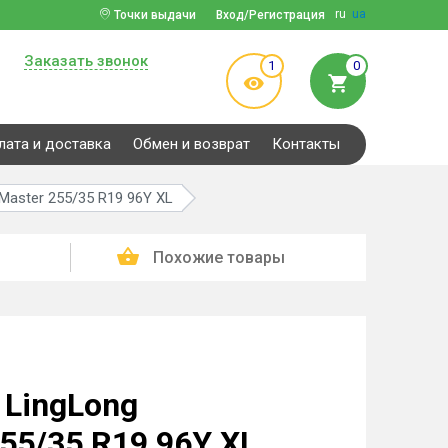
ru
ua
Точки выдачи
Вход/Регистрация
Заказать звонок
1
0
лата и доставка
Обмен и возврат
Контакты
Master 255/35 R19 96Y XL
Похожие товары
LingLong
55/35 R19 96Y XL