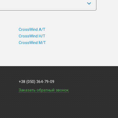
CrossWind A/T
CrossWind H/T
CrossWind M/T
+38 (050) 364-79-09
Заказать обратный звонок