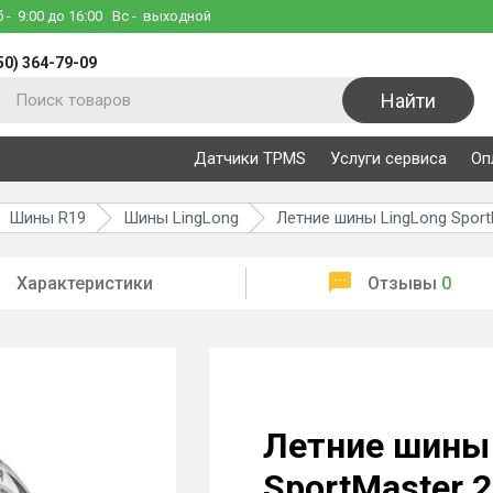
б
- 9:00 до 16:00
Вс
- выходной
50) 364-79-09
Найти
Датчики TPMS
Услуги сервиса
Оп
Шины R19
Шины LingLong
Летние шины LingLong Sport
Характеристики
Отзывы
0
Летние шины 
SportMaster 2