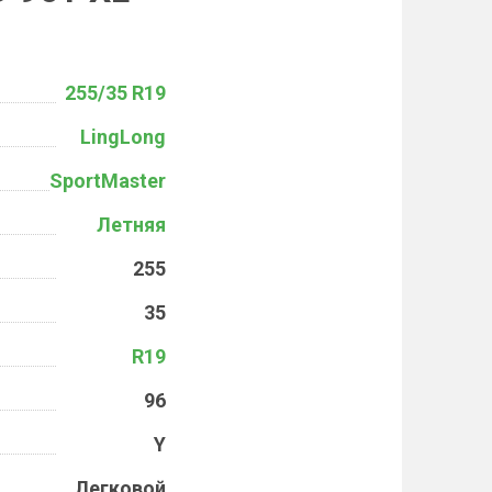
255/35 R19
LingLong
SportMaster
Летняя
255
35
R19
96
Y
Легковой