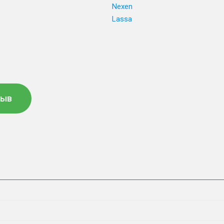
e
Nexen
Lassa
зыв