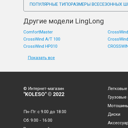
ПОПУЛЯРНЫЕ ТИПОРАЗМЕРЫ ВСЕСЕЗОННЫХ Ш
Другие модели LingLong
ComfortMaster
CrossWin
CrossWind A/T 100
CrossWind
CrossWind HP010
CROSSWIN
Показать все
© Интернет-магазин
Легковые
"KOLESO" © 2022
Грузовые
Мотошин
Пн-Пт:
с 9.00 до 18.00
Диски
Сб:
9.00 - 16.00
Аксессуа