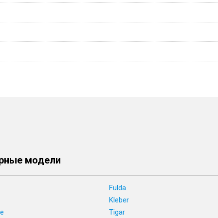
рные модели
Fulda
Kleber
ne
Tigar