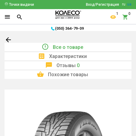
ru
ua
Точки выдачи
Вход/Регистрация
1
0
(050) 364-79-09
Все о товаре
Характеристики
Отзывы
0
Похожие товары