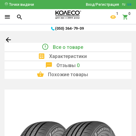
ru
ua
Точки выдачи
Вход/Регистрация
1
0
(050) 364-79-09
Все о товаре
Характеристики
Отзывы
0
Похожие товары