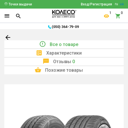
ru
ua
Точки выдачи
Вход/Регистрация
1
0
(050) 364-79-09
Все о товаре
Характеристики
Отзывы
0
Похожие товары