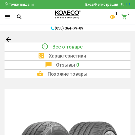
ru
ua
Точки выдачи
Вход/Регистрация
1
0
(050) 364-79-09
Все о товаре
Характеристики
Отзывы
0
Похожие товары