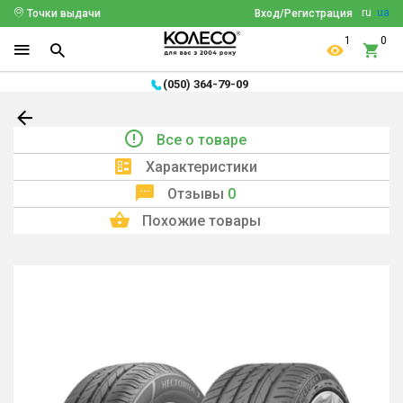
ru
ua
Точки выдачи
Вход/Регистрация
1
0
(050) 364-79-09
Все о товаре
Характеристики
Отзывы
0
Похожие товары