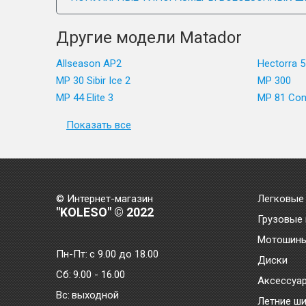
Другие модели Matador
Allseason AP2
Hectorra 5
MP 30 Sibir Ice 2
MP 300
MP 44 Elite 3
MP 81 Con
Показать все
© Интернет-магазин
Легковые
"KOLESO" © 2022
Грузовые
Мотошин
Пн-Пт:
с 9.00 до 18.00
Диски
Сб:
9.00 - 16.00
Аксессуа
Bc:
выходной
Летние ш