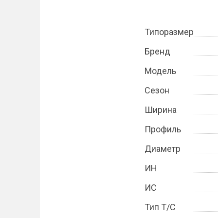
Типоразмер
Бренд
Модель
Сезон
Ширина
Профиль
Диаметр
ИН
ИС
Тип Т/С