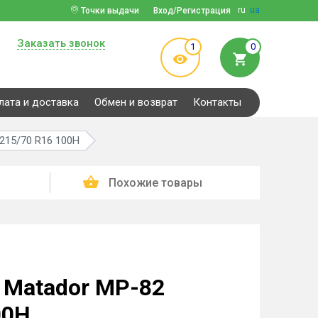
ru
ua
Точки выдачи
Вход/Регистрация
Заказать звонок
1
0
лата и доставка
Обмен и возврат
Контакты
215/70 R16 100H
Похожие товары
 Matador MP-82
00H