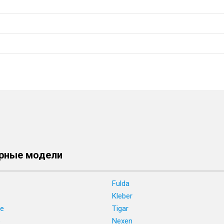
рные модели
Fulda
Kleber
ne
Tigar
e
Nexen