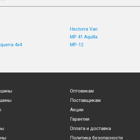
Hectorra Van
MP 41 Aquilla
querra 4x4
MP-12
 шины
Оптовикам
 шины
Поставщикам
ы
Акции
Гарантии
ры
Оплата и доставка
ины
Политика безопасности