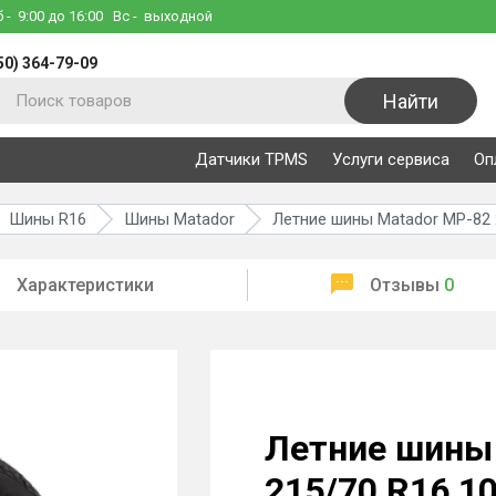
б
- 9:00 до 16:00
Вс
- выходной
50) 364-79-09
Найти
Датчики TPMS
Услуги сервиса
Оп
Шины R16
Шины Matador
Летние шины Matador MP-82 
Характеристики
Отзывы
0
Летние шины
215/70 R16 1