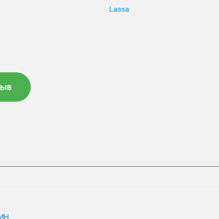
Lassa
зыв
ИН