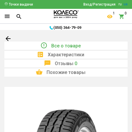
ru
ua
Точки выдачи
Вход/Регистрация
1
0
(050) 364-79-09
Все о товаре
Характеристики
Отзывы
0
Похожие товары