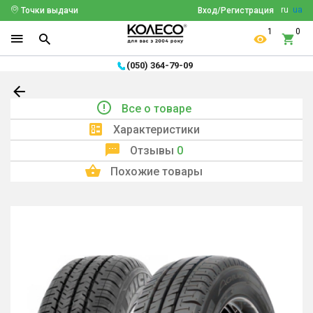
ru
ua
Точки выдачи
Вход/Регистрация
1
0
(050) 364-79-09
Все о товаре
Характеристики
Отзывы
0
Похожие товары