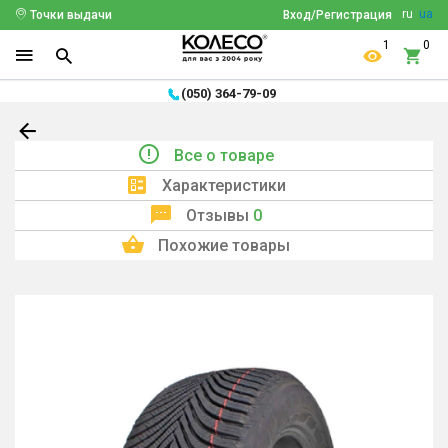
ru
ua
Точки выдачи
Вход/Регистрация
1
0
(050) 364-79-09
Все о товаре
Характеристики
Отзывы
0
Похожие товары