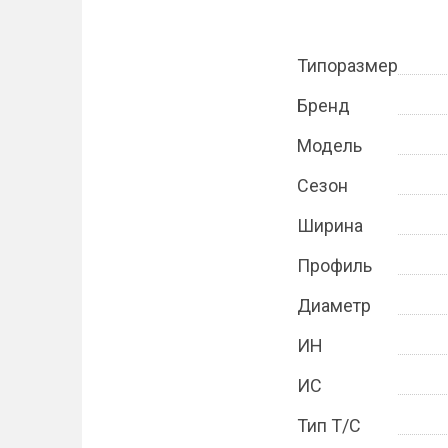
Типоразмер
Бренд
Модель
Сезон
Ширина
Профиль
Диаметр
ИН
ИС
Тип Т/С