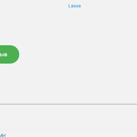
Lassa
зыв
ИН