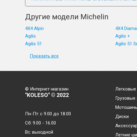
Другие модели Michelin
4X4 Alpin
4X4 Diama
Agilis
Agilis +
Agilis 51
Agilis 51 
Показать все
© Интернет-магазин
Легковые
"KOLESO" © 2022
Грузовые
Мотошин
Пн-Пт:
с 9.00 до 18.00
Диски
Сб:
9.00 - 16.00
Аксессуа
Bc:
выходной
Летние ш