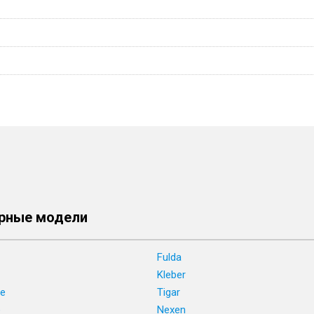
рные модели
Fulda
Kleber
ne
Tigar
e
Nexen