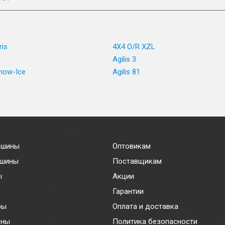
ris
4X4 O/R XZL
Agilis 3
Snow-Ice
Agilis 81
 шины
Оптовикам
 шины
Поставщикам
ы
Акции
Гарантии
ры
Оплата и доставка
ины
Политика безопасности