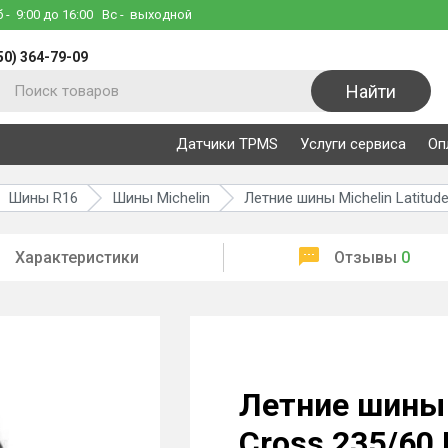
б
- 9:00 до 16:00
Вс
- выходной
50) 364-79-09
Найти
Датчики TPMS
Услуги сервиса
Оп
Шины R16
Шины Michelin
Летние шины Michelin Latitud
Характеристики
Отзывы
0
Летние шины M
Cross 235/60