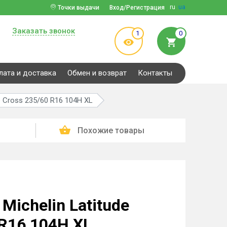
ru
ua
Точки выдачи
Вход/Регистрация
Заказать звонок
1
0
лата и доставка
Обмен и возврат
Контакты
e Cross 235/60 R16 104H XL
Похожие товары
ichelin Latitude
 R16 104H XL