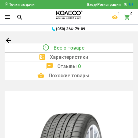
ru
ua
Точки выдачи
Вход/Регистрация
1
0
(050) 364-79-09
Все о товаре
Характеристики
Отзывы
0
Похожие товары