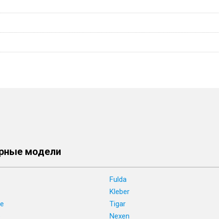
рные модели
Fulda
Kleber
ne
Tigar
e
Nexen