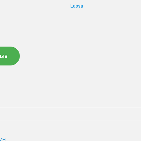
Lassa
зыв
ИН