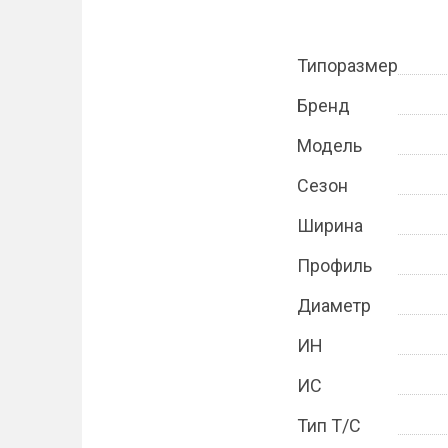
Типоразмер
Бренд
Модель
Сезон
Ширина
Профиль
Диаметр
ИН
ИС
Тип Т/С