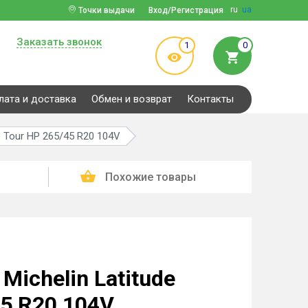
ru
ua
Точки выдачи
Вход/Регистрация
Заказать звонок
1
0
лата и доставка
Обмен и возврат
Контакты
e Tour HP 265/45 R20 104V
Похожие товары
ichelin Latitude
45 R20 104V