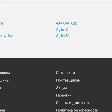
ris
4X4 O/R XZL
Agilis 3
Snow-Ice
Agilis 81
 шины
Оптовикам
 шины
Поставщикам
ы
Акции
Гарантии
ры
Оплата и доставка
ины
Политика безопасности