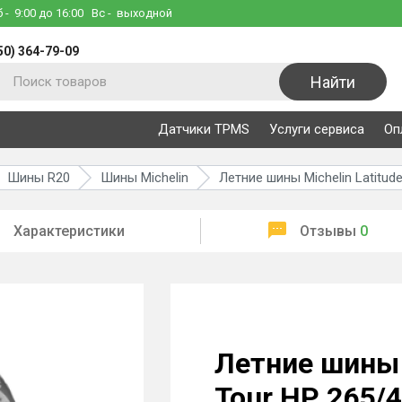
б
- 9:00 до 16:00
Вс
- выходной
50) 364-79-09
Найти
Датчики TPMS
Услуги сервиса
Оп
Шины R20
Шины Michelin
Летние шины Michelin Latitud
Характеристики
Отзывы
0
Летние шины M
Tour HP 265/