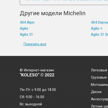
Другие модели Michelin
4X4 Alpin
4X4 Diama
Agilis
Agilis +
Agilis 51
Agilis 51 
Показать все
© Интернет-магазин
Легковые
"KOLESO" © 2022
Грузовые
Мотошин
Пн-Пт:
с 9.00 до 18.00
Диски
Сб:
9.00 - 16.00
Аксессуа
Bc:
выходной
Летние ш