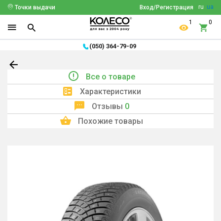
ru
ua
Точки выдачи
Вход/Регистрация
1
0
(050) 364-79-09
Все о товаре
Характеристики
Отзывы
0
Похожие товары