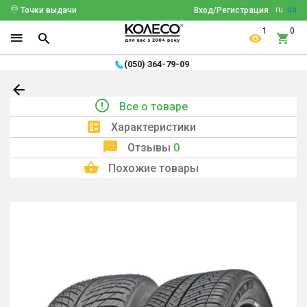
ru
ua
Точки выдачи
Вход/Регистрация
1
0
(050) 364-79-09
Все о товаре
Характеристики
Отзывы
0
Похожие товары